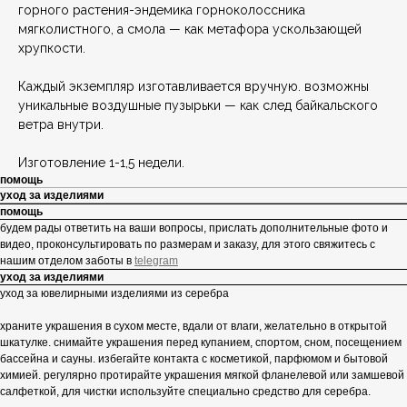
горного растения-эндемика горноколоссника
мягколистного, а смола — как метафора ускользающей
хрупкости.
Каждый экземпляр изготавливается вручную. возможны
уникальные воздушные пузырьки — как след байкальского
ветра внутри.
Изготовление 1-1,5 недели.
помощь
уход за изделиями
помощь
будем рады ответить на ваши вопросы, прислать дополнительные фото и
видео, проконсультировать по размерам и заказу, для этого свяжитесь с
нашим отделом заботы в
telegram
уход за изделиями
уход за ювелирными изделиями из серебра
храните украшения в сухом месте, вдали от влаги, желательно в открытой
шкатулке. снимайте украшения перед купанием, спортом, сном, посещением
бассейна и сауны. избегайте контакта с косметикой, парфюмом и бытовой
химией. регулярно протирайте украшения мягкой фланелевой или замшевой
салфеткой, для чистки используйте специально средство для серебра.