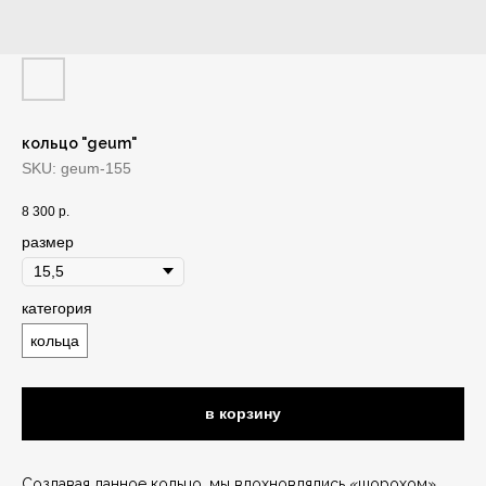
кольцо "geum"
SKU:
geum-155
8 300
р.
размер
категория
кольца
в корзину
Создавая данное кольцо, мы вдохновлялись «шорохом»,