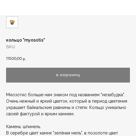
кольцо "myosotis"
SKU:
11500,00
р.
в корзину
Миозотис больше нам знаком под названием "незабудка".
Очень нежный и яркий цветок, который в период цветения
украшает байкальские равнины и степи. Кольцо уникально
своей фактурой и ярким камнем.
Камень: шпинель.
В серебре цвет камня "зелёная мель", в позолоте цвет