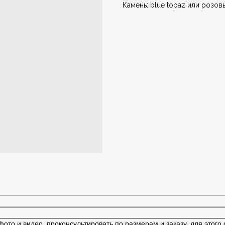
Камень: blue topaz или розов
ото и видео, проконсультировать по размерам и заказу, для этого