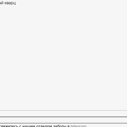
ый кварц
 свяжитесь с нашим отделом заботы в
telegram